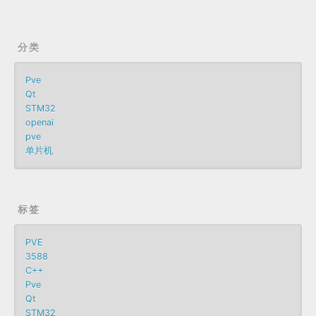
分类
Pve
Qt
STM32
openai
pve
单片机
标签
PVE
3588
C++
Pve
Qt
STM32