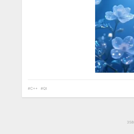
C++
Qt
35