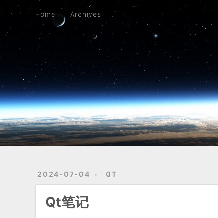
Home
Archives
Home
Archives
2024-07-04
QT
Qt笔记