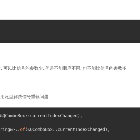
, 可以比信号的参数少, 但是不能顺序不同, 也不能比信号的参数多
使用泛型解决信号重载问题
(&QComboBox::currentIndexChanged),
tring&>::
of
(&QComboBox::currentIndexChanged),