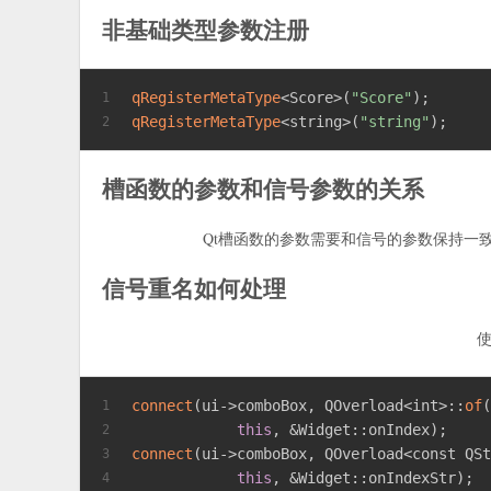
非基础类型参数注册
qRegisterMetaType
<Score>(
"Score"
);
1
qRegisterMetaType
<string>(
"string"
);
2
槽函数的参数和信号参数的关系
Qt槽函数的参数需要和信号的参数保持一致
信号重名如何处理
connect
(ui->comboBox, QOverload<
int
>::
of
1
this
, &Widget::onIndex);
2
connect
(ui->comboBox, QOverload<
const
 QS
3
this
, &Widget::onIndexStr);
4