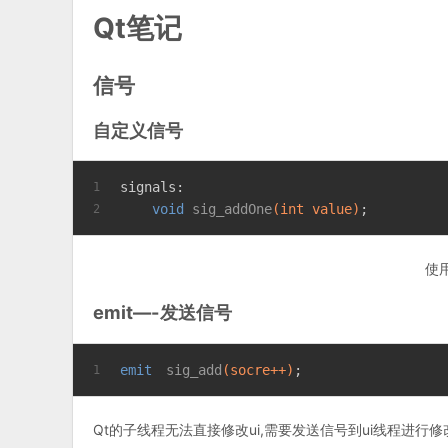
Qt笔记
信号
自定义信号
signals:
1
void
sig_addOne
(
int
 value)
;
2
使用
emit—-发送信号
emit　
sig_add
(socre++)
;
1
Qt的子线程无法直接修改ui,需要发送信号到ui线程进行修