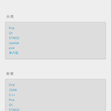
分类
Pve
Qt
STM32
openai
pve
单片机
标签
PVE
3588
C++
Pve
Qt
STM32