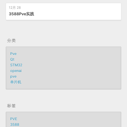
12月 28
3588Pve实践
分类
Pve
Qt
STM32
openai
pve
单片机
标签
PVE
3588