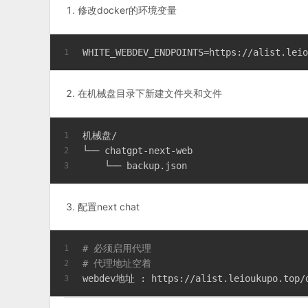
修改docker的环境变量
WHITE_WEBDEV_ENDPOINTS=https://alist.le
1
在机械盘目录下新建文件夹和文件
机械盘/
1
└── chatgpt-next-web
2
    └── backup.json
3
配置next chat
# 必须启用代理
1
# 代理地址空着
2
webdev地址 : https://alist.leioukupo.to
3