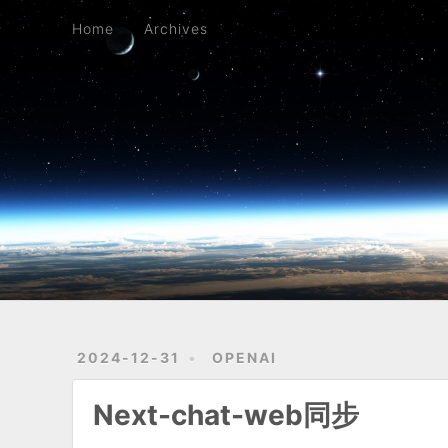
Home
Archives
Home
Archives
2024-12-31
OPENAI
Next-chat-web同步