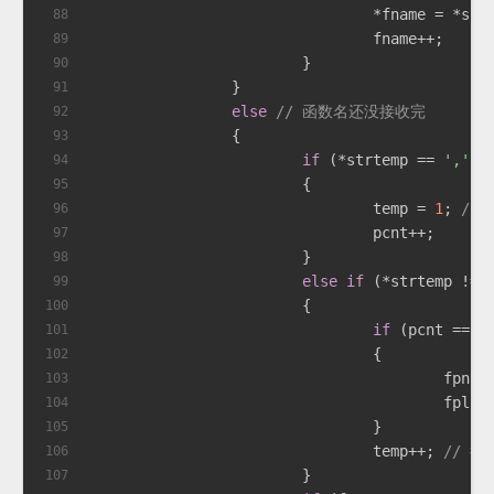
				*fname = *st
88
				fname++;
89
			}
90
		}
91
else
// 函数名还没接收完
92
		{
93
if
 (*strtemp == 
','
)
94
			{
95
				temp = 
1
; 
//
96
				pcnt++;
97
			}
98
else
if
 (*strtemp != 
99
			{
100
if
 (pcnt == 
0
101
				{
102
					f
103
					fpl
104
				}
105
				temp++; 
// 
106
			}
107