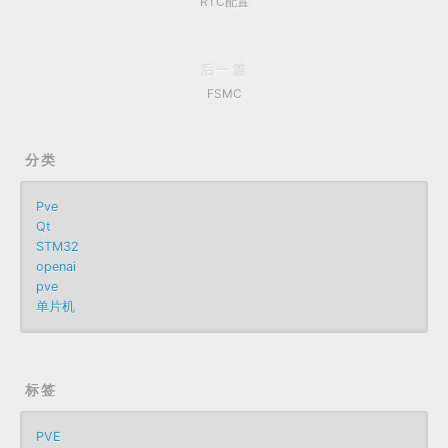
RTC配置
后一篇
FSMC
分类
Pve
Qt
STM32
openai
pve
单片机
标签
PVE