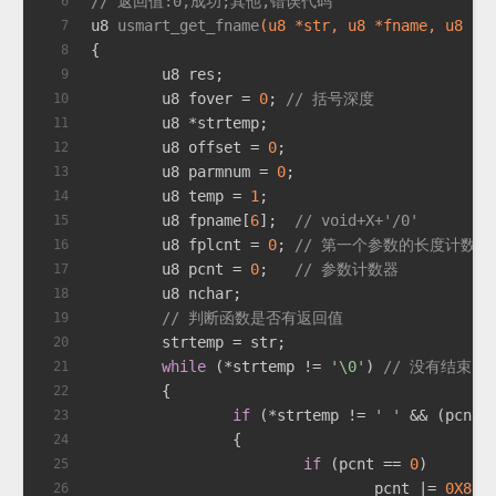
// 返回值:0,成功;其他,错误代码
6
u8 
usmart_get_fname
(u8 *str, u8 *fname, u8 *p
7
{
8
	u8 res;
9
	u8 fover = 
0
; 
// 括号深度
10
	u8 *strtemp;
11
	u8 offset = 
0
;
12
	u8 parmnum = 
0
;
13
	u8 temp = 
1
;
14
	u8 fpname[
6
];  
// void+X+'/0'
15
	u8 fplcnt = 
0
; 
// 第一个参数的长度计数器
16
	u8 pcnt = 
0
;   
// 参数计数器
17
	u8 nchar;
18
// 判断函数是否有返回值
19
	strtemp = str;
20
while
 (*strtemp != 
'\0'
) 
// 没有结束
21
	{
22
if
 (*strtemp != 
' '
 && (pcnt 
23
		{
24
if
 (pcnt == 
0
)
25
				pcnt |= 
0X80
;
26