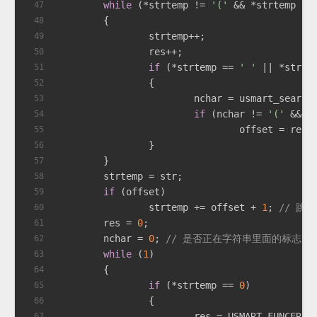
while
 (*strtemp != 
'('
 && *strtemp !=
47
	{
48
		strtemp++;
49
		res++;
50
if
 (*strtemp == 
' '
 || *strte
51
		{
52
			nchar = usmart_searc
53
if
 (nchar != 
'('
 && n
54
				offset = res;
55
		}
56
	}
57
	strtemp = str;
58
if
 (offset)
59
		strtemp += offset + 
1
; 
// 跳
60
	res = 
0
;
61
	nchar = 
0
; 
// 是否正在字符串里面的标志,0
62
while
 (
1
)
63
	{
64
if
 (*strtemp == 
0
)
65
		{
66
			res = USMART_FUNCERR;
67