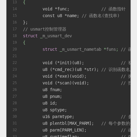
{
13
void
 *func;		
// 函数指针
14
const
 u8 *name; 
// 函数名(查找串)
15
};
16
// usmart控制管理器
17
struct
 _
m_usmart_dev
18
{
19
struct
 _
m_usmart_nametab
 *
funs
;
// 函
20
21
void
 (*init)(u8);		
// 初
22
	u8 (*cmd_rec)(u8 *str); 
// 识别函数名及
23
void
 (*exe)(
void
);		
// 执行
24
void
 (*scan)(
void
);		
// 扫描
25
	u8 fnum;			
26
	u8 pnum;			
27
	u8 id;				
28
	u8 sptype;			
29
	u16 parmtype;			
// 参
30
	u8 plentbl[MAX_PARM];	
// 每个参数的长
31
	u8 parm[PARM_LEN];		
// 函
32
	u8 runtimeflag;			
// 0
33