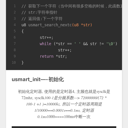
// 获取下一个字符（当中间有很多空格的时候，此函数直
1
// str:字符串指针
2
// 返回值:下一个字符
3
u8 
usmart_search_nextc
(u8 *str)
4
{
5
	str++;
6
while
 (*str == 
' '
 && str != 
'\0'
)
7
		str++;
8
return
 *str;
9
}
10
usmart_init—-初始化
初始化定时器, 使用的是定时器4, 主频也就是sysclk是
72mhz, sysclk
100-1是分频系数—> 72000000/(72 *
100-1 +1 )=10000hz, 所以一个定时器周期是
1/10000==0.0001s==0.1ms, 定时器
0.1ms
1000====100ms中断一次