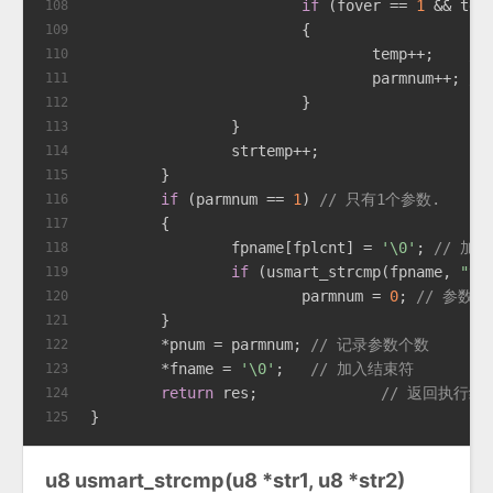
if
 (fover == 
1
 && tem
108
			{
109
				temp++;	   
/
110
				parmnum++; 
/
111
			}
112
		}
113
		strtemp++;
114
	}
115
if
 (parmnum == 
1
) 
// 只有1个参数.
116
	{
117
		fpname[fplcnt] = 
'\0'
; 
// 加
118
if
 (usmart_strcmp(fpname, 
"vo
119
			parmnum = 
0
; 
// 参数为
120
	}
121
	*pnum = parmnum; 
// 记录参数个数
122
	*fname = 
'\0'
;	 
// 加入结束符
123
return
 res;		 
// 返回执行结
124
}
125
u8 usmart_strcmp(u8 *str1, u8 *str2)