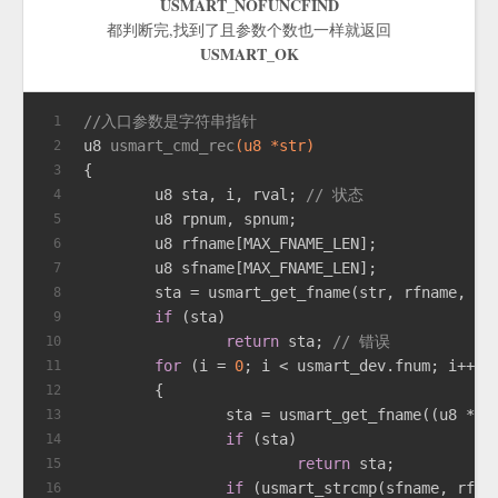
USMART_NOFUNCFIND
都判断完,找到了且参数个数也一样就返回
USMART_OK
//入口参数是字符串指针
1
u8 
usmart_cmd_rec
(u8 *str)
2
{
3
	u8 sta, i, rval; 
// 状态
4
	u8 rpnum, spnum;
5
	u8 rfna
6
	u8 sfna
7
	sta = usmart_get_fname(str, rfname, &r
8
if
 (sta)
9
return
 sta; 
// 错误
10
for
 (i = 
0
; i < usmart_dev.fnum; i++)
11
	{
12
		sta = usmart_get_fname((u8 *)
13
if
 (sta)
14
return
 s
15
if
 (usmart_strcmp(sfname, rfna
16