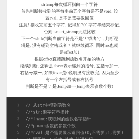
strtemp每次循环指向一个字符
首先判断接收到的字符串前五个字符是不是void, 设
置rval, 是不是需要返回值
注意! 接收完前五个字符, 记得加’\0’ 字符串结束标记,
否则usmart_strcmp无法比较
下一个while判断当前字符是不是’*’或者’(‘ , 判断逻
辑是, 没有碰到空格或者 * 就继续循环, 同时res也就
是offset加1
根据offset直接跳到函数名开始的地方
继续判断, 逻辑是 fover表示碰到的括号, 左括号加一,
右括号减一, 如果fover是0说明没有接收完, 因为至少
有一个左括号或有右括号
判断是不是’,’ 是,temp加一(temp表示参数个数)
// 从str中得到函数名
1
//*str:源字符串指针
2
//*fname:获取到的函数名字指针
3
//*pnum:函数的参数个数
4
//*rval:是否需要显示返回值(0,不需要;1,需要)
5