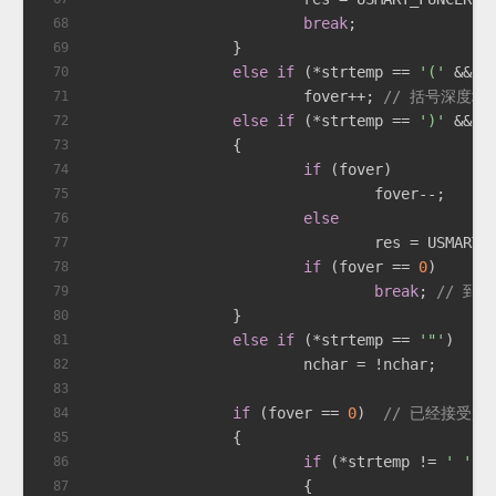
break
;
68
		}
69
else
if
 (*strtemp == 
'('
 && n
70
			fover++; 
// 括号深度增
71
else
if
 (*strtemp == 
')'
 && n
72
		{
73
if
 (fover)
74
				fover--;
75
else
76
				res = USMART
77
if
 (fover == 
0
)
78
break
; 
// 到
79
		}
80
else
if
 (*strtemp == 
'"'
)
81
			nchar = !nchar;
82
83
if
 (fover == 
0
)  
// 已经接受完
84
		{
85
if
 (*strtemp != 
' '
) 
86
			{
87