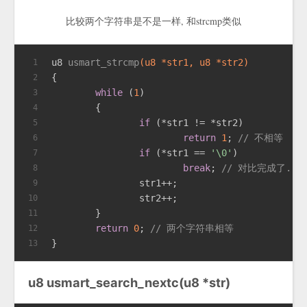
比较两个字符串是不是一样, 和strcmp类似
u8 
usmart_strcmp
(u8 *str1, u8 *str2)
1
{
2
while
 (
1
)
3
	{
4
if
 (*str1 != *str2)
5
return
1
; 
// 不相等
6
if
 (*str1 == 
'\0'
)
7
break
; 
// 对比完成了.
8
		str1++;
9
		str2++;
10
	}
11
return
0
; 
// 两个字符串相等
12
}
13
u8 usmart_search_nextc(u8 *str)