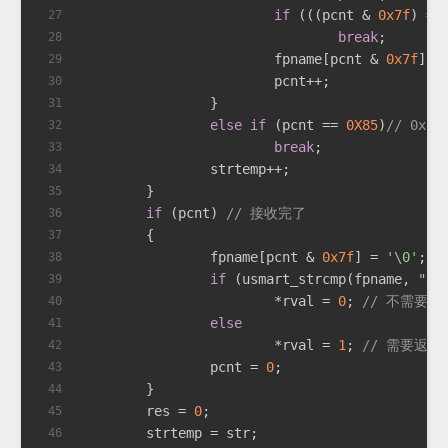
if
 (((pcnt & 
0x7f
) ==
27
break
;
28
			fpname[pcnt & 
0x7f
] =
29
			pcnt++;
30
		}
31
else
if
 (pcnt == 
0X85
)
// 0x85
32
break
;
33
		strtemp++;
34
	}
35
if
 (pcnt) 
// 接收完了
36
	{
37
		fpname[pcnt & 
0x7f
] = 
'\0'
; 
/
38
if
 (usmart_strcmp(fpname, 
"vo
39
			*rval = 
0
; 
// 不需要返
40
else
41
			*rval = 
1
; 
// 需要返回
42
		pcnt = 
0
;
43
	}
44
	res = 
0
;
45
	strtemp = str;
46