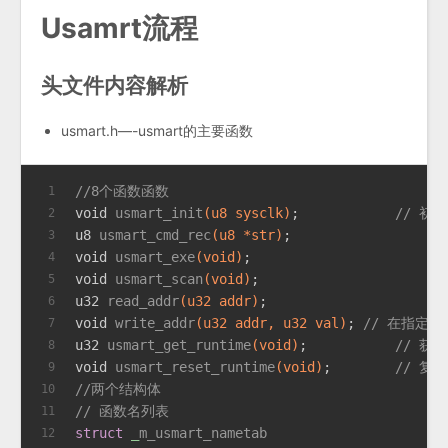
Usamrt流程
头文件内容解析
usmart.h—-usmart的主要函数
//8个函数函数
1
void
usmart_init
(u8 sysclk)
;		
// 初
2
u8 
usmart_cmd_rec
(u8 *str)
;		
3
void
usmart_exe
(
void
)
;			
4
void
usmart_scan
(
void
)
;			
5
u32 
read_addr
(u32 addr)
;		
6
void
write_addr
(u32 addr, u32 val)
; 
// 在指定
7
u32 
usmart_get_runtime
(
void
)
;		
// 获
8
void
usmart_reset_runtime
(
void
)
;	
// 复
9
//两个结构体
10
// 函数名列表
11
struct
 _
m_usmart_nametab
12