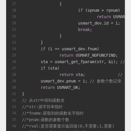
		{
17
if
 (spnum > rpnum)
18
return
 USMART_
19
20
break
21
		}
22
	}
23
if
 (i == usmart_dev.fnum)
24
return
25
	sta = usmart_get_fparam(str, &i); 
//
26
if
 (sta)
27
return
 sta;		 
// 
28
	usmart_dev.pnum = i; 
// 参数个数记录
29
return
 USMART_OK;
30
}
31
// 从str中得到函数名
32
//*str:源字符串指针
33
//*fname:获取到的函数名字指针
34
//*pnum:函数的参数个数
35
//*rval:是否需要显示返回值(0,不需要;1,需要)
36