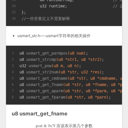
	u32 runtime;			
// 运
34
};
35
//一些变量定义不需要解释
36
usmart_str.h—-usmart字符串的相关操作
u8 
usmart_get_parmpos
(u8 num)
;                 
1
u8 
usmart_strcmp
(u8 *str1, u8 *str2)
;          
2
u32 
usmart_pow
(u8 m, u8 n)
;                    
3
u8 
usmart_str2num
(u8 *str, u32 *res)
;          
4
u8 
usmart_get_cmdname
(u8 *str, u8 *cmdname, u8 
5
u8 
usmart_get_fname
(u8 *str, u8 *fname, u8 *pnu
6
u8 
usmart_get_aparm
(u8 *str, u8 *fparm, u8 *pty
7
u8 
usmart_get_fparam
(u8 *str, u8 *parn)
;       
8
u8 usmart_get_fname
pcnt & 0x7f 应该表示第几个参数