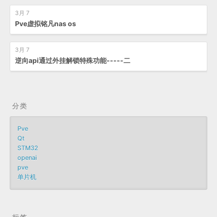
3月 7
Pve虚拟铭凡nas os
3月 7
逆向api通过外挂解锁特殊功能-----二
分类
Pve
Qt
STM32
openai
pve
单片机