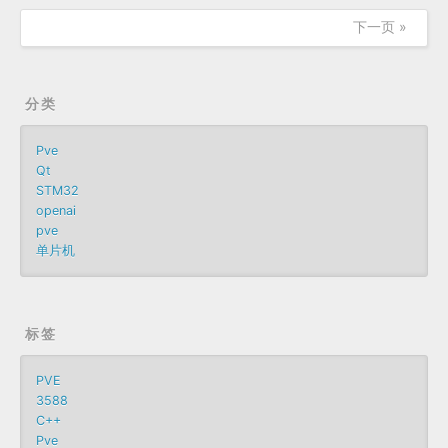
下一页 »
分类
Pve
Qt
STM32
openai
pve
单片机
标签
PVE
3588
C++
Pve